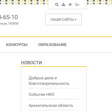
Поиск
Карта
Версия
In
En
по
сайта
для
English
сайту
слабовидящих
0-65-10
НАШИ САЙТЫ
ельск, 163000
КОНКУРСЫ
ОБРАЗОВАНИЕ
НОВОСТИ
Добрые дела и
благотворительность
События НКО
Архангельская область