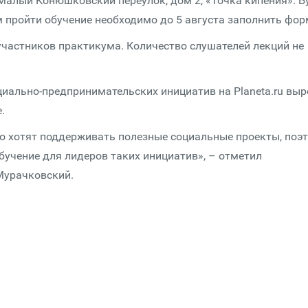
 Малый Конюшковский переулок, дом 2, «Точка кипения». Б
пройти обучение необходимо до 5 августа заполнить фор
участников практикума. Количество слушателей лекций не
циально-предпринимательских инициатив на Planeta.ru выр
.
о хотят поддерживать полезные социальные проекты, поэ
бучение для лидеров таких инициатив», – отметил
 Мурачковский.