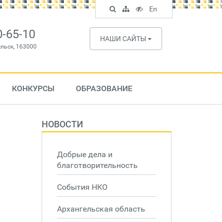
Поиск
Карта
Версия
In
En
по
сайта
для
English
сайту
слабовидящих
0-65-10
НАШИ САЙТЫ
ельск, 163000
КОНКУРСЫ
ОБРАЗОВАНИЕ
НОВОСТИ
Добрые дела и
благотворительность
События НКО
Архангельская область