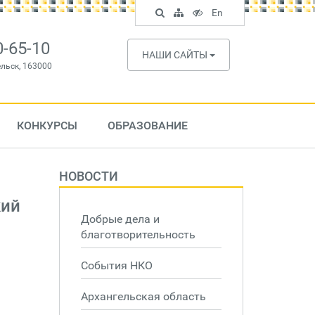
Поиск
Карта
Версия
In
En
по
сайта
для
English
сайту
слабовидящих
0-65-10
НАШИ САЙТЫ
ельск, 163000
КОНКУРСЫ
ОБРАЗОВАНИЕ
НОВОСТИ
кий
Добрые дела и
благотворительность
События НКО
Архангельская область