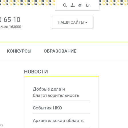
Поиск
Карта
Версия
In
En
по
сайта
для
English
сайту
слабовидящих
0-65-10
НАШИ САЙТЫ
ельск, 163000
КОНКУРСЫ
ОБРАЗОВАНИЕ
НОВОСТИ
Добрые дела и
благотворительность
События НКО
Архангельская область
на