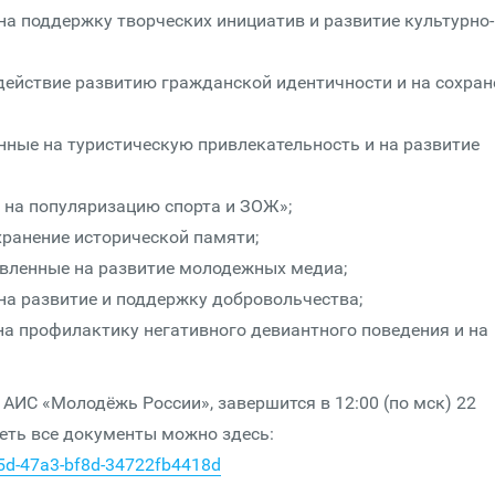
на поддержку творческих инициатив и развитие культурно-
одействие развитию гражданской идентичности и на сохран
нные на туристическую привлекательность и на развитие
 на популяризацию спорта и ЗОЖ»;
хранение исторической памяти;
вленные на развитие молодежных медиа;
а развитие и поддержку добровольчества;
на профилактику негативного девиантного поведения и на
АИС «Молодёжь России», завершится в 12:00 (по мск) 22
реть все документы можно здесь:
05d-47a3-bf8d-34722fb4418d