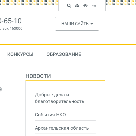
Поиск
Карта
Версия
In
En
по
сайта
для
English
сайту
слабовидящих
0-65-10
НАШИ САЙТЫ
ельск, 163000
КОНКУРСЫ
ОБРАЗОВАНИЕ
НОВОСТИ
e
Добрые дела и
благотворительность
События НКО
Архангельская область