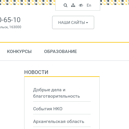
Поиск
Карта
Версия
In
En
по
сайта
для
English
сайту
слабовидящих
0-65-10
НАШИ САЙТЫ
ельск, 163000
КОНКУРСЫ
ОБРАЗОВАНИЕ
НОВОСТИ
Добрые дела и
благотворительность
События НКО
Архангельская область