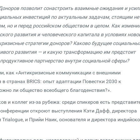
оноров позволит сонастроить взаимные ожидания и усил
оциальных инвестиций по актуальным задачам, стоящим не
, но и перед российском обществом в целом. Как измени
кого развития и человеческого капитала в условиях ново
кризисные стратегии доноров? Каково будущее социальны
чивого развития — и какую трансформацию им предстоит
продуктивное партнерство внутри социальной сферы?
ии, как «Антикризисные коммуникации с внешними
 в странах BRICS: опыт адаптации Повестки 2030 к
ожно ли общество всеобщего благоденствия?».
в и коллег из-за рубежа: среди спикеров есть представит
конференции откроют выступления Кэти Дафф, директора
rialogue, и Прийи Наик, основателя и директора индийск