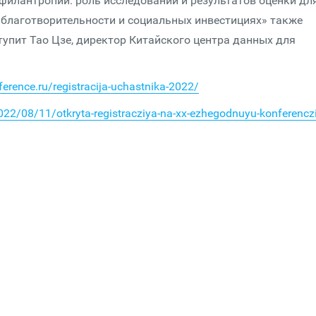
филантропии: роль исследований и результатов оценки дл
 благотворительности и социальных инвестициях» также
тупит Тао Цзе, директор Китайского центра данных для
ference.ru/registracija-uchastnika-2022/
022/08/11/otkryta-registracziya-na-xx-ezhegodnuyu-konferencz