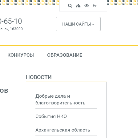
Поиск
Карта
Версия
In
En
по
сайта
для
English
сайту
слабовидящих
0-65-10
НАШИ САЙТЫ
ельск, 163000
КОНКУРСЫ
ОБРАЗОВАНИЕ
НОВОСТИ
ров
Добрые дела и
благотворительность
События НКО
Архангельская область