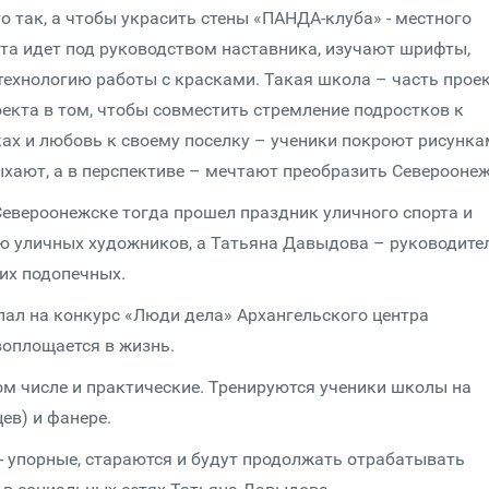
то так, а чтобы украсить стены «ПАНДА-клуба» - местного
та идет под руководством наставника, изучают шрифты,
технологию работы с красками. Такая школа – часть прое
оекта в том, чтобы совместить стремление подростков к
ах и любовь к своему поселку – ученики покроют рисунк
ыхают, а в перспективе – мечтают преобразить Североонеж
Североонежске тогда прошел праздник уличного спорта и
ью уличных художников, а Татьяна Давыдова – руководите
их подопечных.
пал на конкурс «Люди дела» Архангельского центра
воплощается в жизнь.
том числе и практические. Тренируются ученики школы на
ев) и фанере.
а - упорные, стараются и будут продолжать отрабатывать