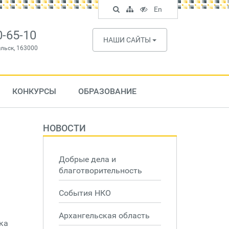
Поиск
Карта
Версия
In
En
по
сайта
для
English
сайту
слабовидящих
0-65-10
НАШИ САЙТЫ
ельск, 163000
КОНКУРСЫ
ОБРАЗОВАНИЕ
НОВОСТИ
Добрые дела и
благотворительность
События НКО
Архангельская область
ка