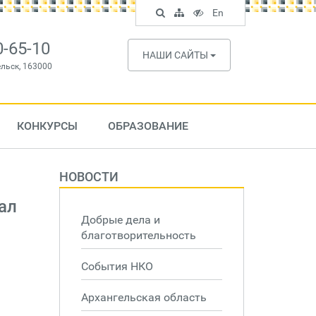
Поиск
Карта
Версия
In
En
по
сайта
для
English
сайту
слабовидящих
0-65-10
НАШИ САЙТЫ
ельск, 163000
КОНКУРСЫ
ОБРАЗОВАНИЕ
НОВОСТИ
ал
Добрые дела и
благотворительность
События НКО
Архангельская область