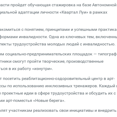
области пройдет обучающая стажировка на базе Автономной
иальной адаптации личности «Квартал Луи» в рамках
накомиться с понятием, принципами и успешными практик
формами инвалидности. Одна из ключевых тем, включенн
спекты трудоустройства молодых людей с инвалидностью.
ям социально-предпринимательских площадок — типограф
астники смогут пройти творческие, производственные
ся в их работу «изнутри».
т посетить реаблитационно-оздоровительный центр в арт-
ассы по использованию инклюзивных тренажеров. Каждый 
проектные идеи в сфере трудоустройства и обсудить их с
ми арт-поместья «Новые берега».
волят участникам реализовать свои инициативы и внедрить