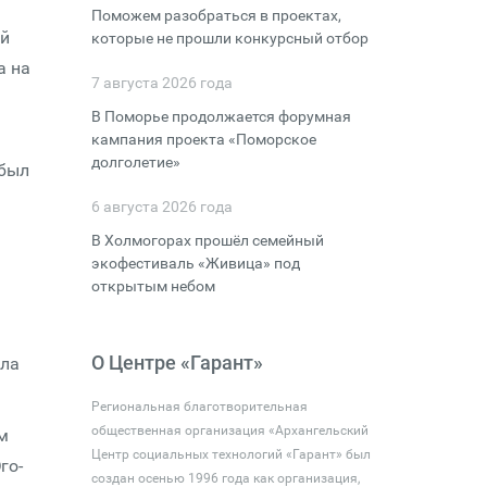
Поможем разобраться в проектах,
ой
которые не прошли конкурсный отбор
а на
7 августа 2026 года
В Поморье продолжается форумная
кампания проекта «Поморское
долголетие»
 был
а
6 августа 2026 года
В Холмогорах прошёл семейный
экофестиваль «Живица» под
открытым небом
О Центре «Гарант»
яла
Региональная благотворительная
общественная организация «Архангельский
м
Центр социальных технологий «Гарант» был
го-
создан осенью 1996 года как организация,