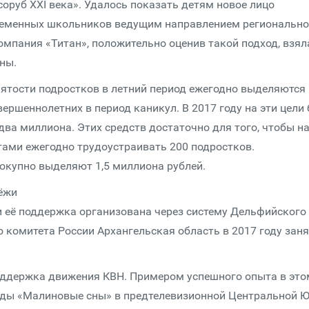
оруб XXI века». Удалось показать детям новое лицо
ременных школьников ведущим направлением региональн
омпания «Титан», положительно оценив такой подход, взял
ны.
нятости подростков в летний период ежегодно выделяются
вершеннолетних в период каникул. В 2017 году на эти цели
два миллиона. Этих средств достаточно для того, чтобы н
ами ежегодно трудоустраивать 200 подростков.
окупно выделяют 1,5 миллиона рублей.
ёжи
 её поддержка организована через систему Дельфийского
 комитета России Архангельская область в 2017 году зан
поддержка движения КВН. Примером успешного опыта в это
нды «Малиновые сны» в предтелевизионной Центральной Ю