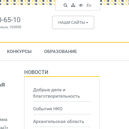
Поиск
Карта
Версия
In
En
по
сайта
для
English
сайту
слабовидящих
0-65-10
НАШИ САЙТЫ
ельск, 163000
КОНКУРСЫ
ОБРАЗОВАНИЕ
НОВОСТИ
ья
Добрые дела и
благотворительность
События НКО
изма
Архангельская область
ды)»