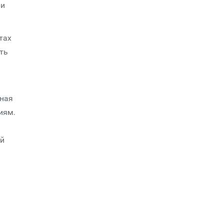
 и
тах
ть
мная
иям.
ый