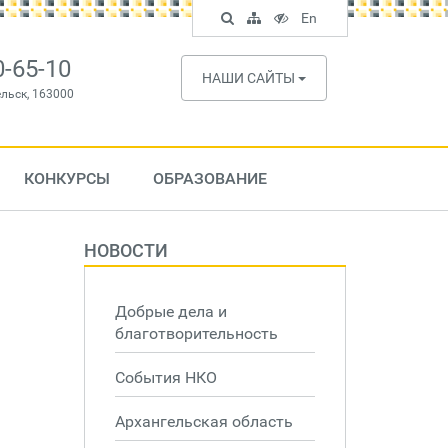
Поиск
Карта
Версия
In
En
по
сайта
для
English
сайту
слабовидящих
0-65-10
НАШИ САЙТЫ
ельск, 163000
КОНКУРСЫ
ОБРАЗОВАНИЕ
НОВОСТИ
Добрые дела и
благотворительность
События НКО
Архангельская область