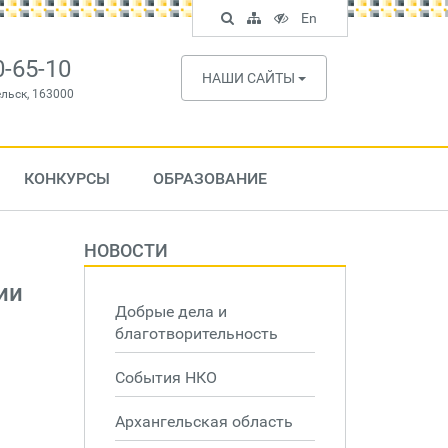
Поиск
Карта
Версия
In
En
по
сайта
для
English
сайту
слабовидящих
0-65-10
НАШИ САЙТЫ
ельск, 163000
КОНКУРСЫ
ОБРАЗОВАНИЕ
НОВОСТИ
ии
Добрые дела и
благотворительность
События НКО
Архангельская область