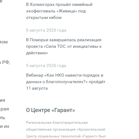
е
В Холмогорах прошёл семейный
экофестиваль «Живица» под
открытым небом
6 августа 2026 года
В Поморье завершилась реализация
амом
проекта «Сила ТОС: от инициативы к
действию»
 РФ,
5 августа 2026 года
Вебинар «Как НКО навести порядок в
данных о благополучателях?» пройдёт
11 августа
тия
арая
О Центре «Гарант»
ель
Региональная благотворительная
и их
общественная организация «Архангельский
Центр социальных технологий «Гарант» был