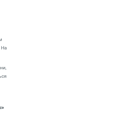
м
 На
ни,
ься
ы»