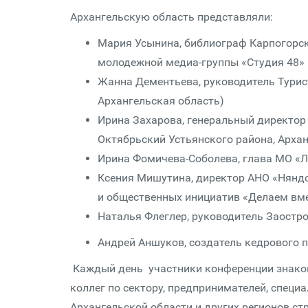
Архангельскую область представляли:
Мария Усынина, библиограф Карпогорск
молодежной медиа-группы «Студия 48» (
Жанна Дементьева, руководитель Турист
Архангельская область)
Ирина Захарова, генеральный директор
Октябрьский Устьянского района, Архан
Ирина Фомичева-Соболева, глава МО «Л
Ксения Мишутина, директор АНО «Нянд
и общественных инициатив «Делаем вмес
Наталья Флеглер, руководитель Заостр
Андрей Аншуков, создатель кедрового п
Каждый день участники конференции знаком
коллег по сектору, предпринимателей, специ
Архангельской области и других регионов ст