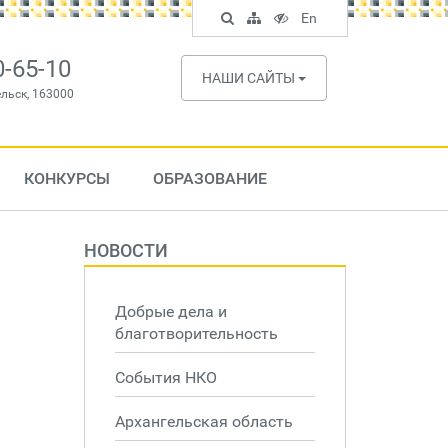
Поиск
Карта
Версия
In
En
по
сайта
для
English
сайту
слабовидящих
0-65-10
НАШИ САЙТЫ
ельск, 163000
КОНКУРСЫ
ОБРАЗОВАНИЕ
НОВОСТИ
Добрые дела и
благотворительность
События НКО
Архангельская область