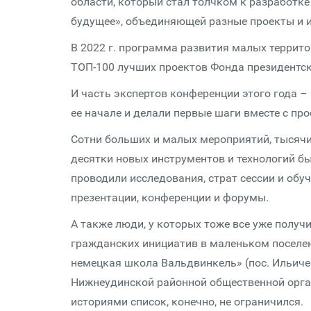
области, который стал толчком к разработ
будущее», объединяющей разные проекты и и
В 2022 г. программа развития малых террит
ТОП-100 лучших проектов Фонда президентск
И часть экспертов конференции этого года –
ее начале и делали первые шаги вместе с пр
Сотни больших и малых мероприятий, тысячи 
десятки новых инструментов и технологий б
проводили исследования, страт сессии и об
презентации, конференции и форумы.
А также люди, у которых тоже все уже получ
гражданских инициатив в маленьком поселен
немецкая школа Вальдвинкель» (пос. Ильичев
Нижнеудинской районной общественной орган
историями список, конечно, не ограничился.