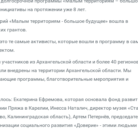
ке долгосрочной программы «Малым территориям – большо
нициативы на протяжении уже 8 лет.
орий «Малым территориям - большое будущее» вошла в
их грантов.
 это те самые активисты, которые вошли в программу в с
оектом.
участников из Архангельской области и более 40 регионов
ыли внедрены на территории Архангельской области. Мы
учающие программы, благотворительные мероприятия и
илось: Екатерина Ефремова, которая основала фонд разви
ии Пряжа в Карелии, Инесса Наталич, директор музея «Ст
о, Калининградская область), Артем Петернёв, председат
изации социального развития «Доверие» - этими людьми 