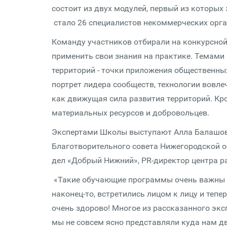
состоит из двух модулей, первый из которы
стало 26 специалистов некоммерческих орга
Команду участников отбирали на конкурсной 
применить свои знания на практике. Темами
территорий - точки приложения общественных
портрет лидера сообществ, технологии вовле
как движущая сила развития территорий. Кр
материальных ресурсов и добровольцев.
Экспертами Школы выступают Алла Балашова
Благотворительного совета Нижегородской 
дел «Добрый Нижний», PR-директор центра р
«Такие обучающие программы очень важны дл
наконец-то, встретились лицом к лицу и тепе
очень здорово! Многое из рассказанного эксп
мы не совсем ясно представляли куда нам д