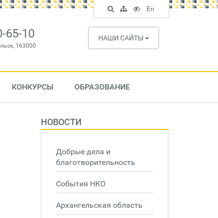
Поиск
Карта
Версия
In
En
по
сайта
для
English
сайту
слабовидящих
0-65-10
НАШИ САЙТЫ
ельск, 163000
КОНКУРСЫ
ОБРАЗОВАНИЕ
НОВОСТИ
Добрые дела и
благотворительность
События НКО
Архангельская область