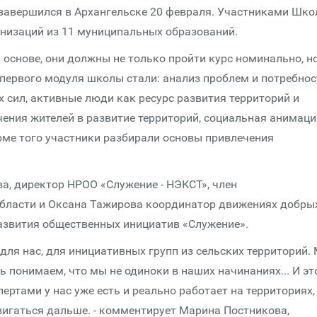
х завершился в Архангельске 20 февраля. Участниками Шк
низаций из 11 муниципальных образований.
основе, они должны не только пройти курс номинально, но
 первого модуля школы стали: анализ проблем и потребнос
 сил, активные люди как ресурс развития территорий и
чения жителей в развитие территорий, социальная анимаци
оме того участники разбирали основы привлечения
, директор НРОО «Служение - НЭКСТ», член
области и Оксана Тажирова координатор движениях добры
азвития общественных инициатив «Служение».
я нас, для инициативных групп из сельских территорий. 
рь понимаем, что мы не одиноки в наших начинаниях... И эт
ертами у нас уже есть и реально работает на территориях,
вигаться дальше. - комментирует Марина Постникова,