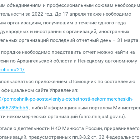
ым объединениям и профессиональным союзам необходи
ятельности за 2022 год. До 17 апреля также необходимо
м организациям, получившим в течение одного года
ждународных и иностранных организаций, иностранных
тельных организаций последний отчетный день – 31 марта.
 порядке необходимо представить отчет можно найти на
сии по Архангельской области и Ненецкому автономному
rections/21/
оспользоваться приложением «Помощник по составлению
 официальном сайте Управления:
ns/9/pomoshnik-po-sostavleniyu-otchetnosti-nekommercheskih-
3ad66789dbb5
, либо Информационным порталом Министерс
и некоммерческих организаций (unro.minjust.gov.ru).
тале о деятельности НКО Минюста России, приравниваетс
ганизаций, предусмотренных пп.3-3.2 ст. 32 Федерального