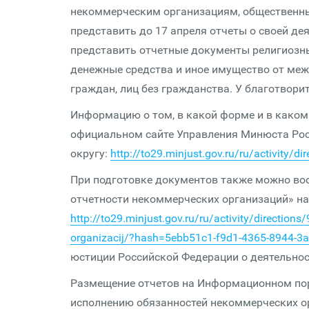
некоммерческим организациям, общественн
представить до 17 апреля отчеты о своей де
представить отчетные документы религиозны
денежные средства и иное имущество от ме
граждан, лиц без гражданства. У благотвори
Информацию о том, в какой форме и в каком
официальном сайте Управления Минюста Рос
округу:
http://to29.minjust.gov.ru/ru/activity/di
При подготовке документов также можно в
отчетности некоммерческих организаций» на
http://to29.minjust.gov.ru/ru/activity/directio
organizacij/?hash=5ebb51c1-f9d1-4365-8944-
юстиции Российской Федерации о деятельност
Размещение отчетов на Информационном пор
исполнению обязанностей некоммерческих ор