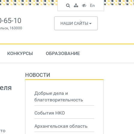
Поиск
Карта
Версия
In
En
по
сайта
для
English
сайту
слабовидящих
0-65-10
НАШИ САЙТЫ
ельск, 163000
КОНКУРСЫ
ОБРАЗОВАНИЕ
НОВОСТИ
реля
Добрые дела и
благотворительность
События НКО
Архангельская область
что