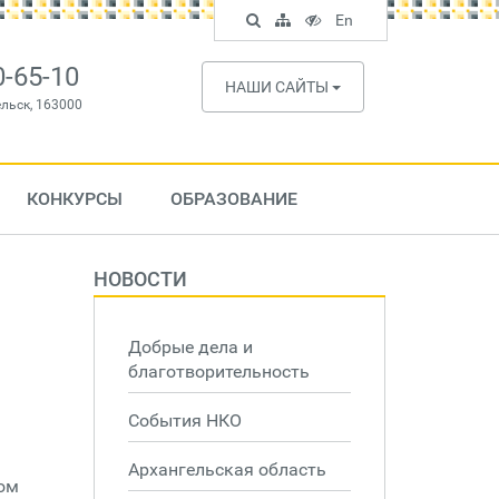
Поиск
Карта
Версия
In
En
по
сайта
для
English
сайту
слабовидящих
0-65-10
НАШИ САЙТЫ
ельск, 163000
КОНКУРСЫ
ОБРАЗОВАНИЕ
НОВОСТИ
Добрые дела и
благотворительность
События НКО
Архангельская область
ром