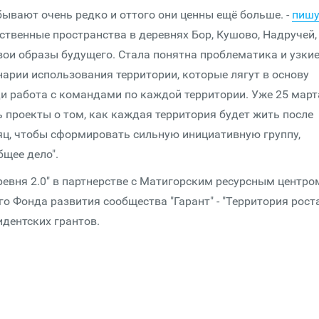
бывают очень редко и оттого они ценны ещё больше. -
пишу
ственные пространства в деревнях Бор, Кушово, Надручей,
вои образы будущего. Стала понятна проблематика и узки
арии использования территории, которые лягут в основу
ди работа с командами по каждой территории. Уже 25 март
 проекты о том, как каждая территория будет жить после
сяц, чтобы сформировать сильную инициативную группу,
бщее дело".
евня 2.0" в партнерстве с Матигорским ресурсным центро
о Фонда развития сообщества "Гарант" - "Территория роста
идентских грантов.