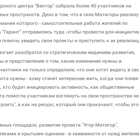
рсного центра "Вектор" собрала более 40 участников на
ых пространств. Дело в том, что в селе Матигоры реализу
имания которого - самостоятельная работа жителей по
 "Гарант" отправились туда ,чтобы провести для инициати
и помочь увидеть свои проекты и приступить к их реализац
омогает разобратся со стратегическим видением развития,
ы и представления о том, какие изменения нужны в
частники не только определили, что они хотят видеть в св
еста нужны - кому станет интереснее жить, когда они появя
х, кто будет инициаровать активность, как общественные
та помогла участникам взглянуть на свои пространства не
роить", а как на ресурс, который они прокачают, чтобы это
вных площадок, развитие проекта "Угор Матигор",
теками и крытыми сценами - в заивимости от нужд жителе