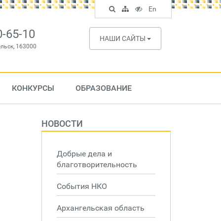
Поиск
Карта
Версия
In
En
по
сайта
для
English
сайту
слабовидящих
0-65-10
НАШИ САЙТЫ
ельск, 163000
КОНКУРСЫ
ОБРАЗОВАНИЕ
НОВОСТИ
Добрые дела и
благотворительность
События НКО
Архангельская область