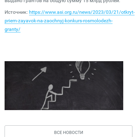
выдано грантов на общую сумму 15 млрд рублей.
Источник:
https://www.asi.org.ru/news/2023/03/21/otkryt-
priem-zayavok-na-zaochnyj-konkurs-rosmolodezh-
granty/
ВСЕ НОВОСТИ