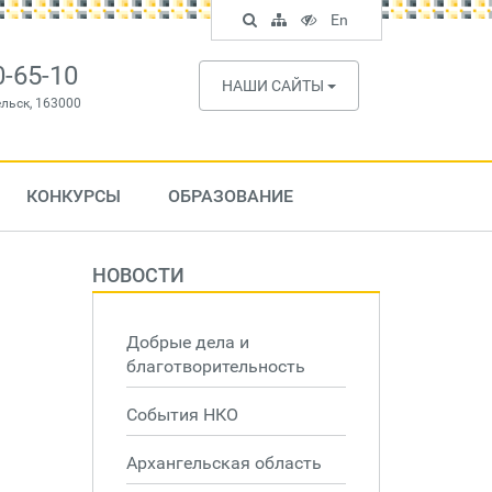
Поиск
Карта
Версия
In
En
по
сайта
для
English
сайту
слабовидящих
0-65-10
НАШИ САЙТЫ
ельск, 163000
КОНКУРСЫ
ОБРАЗОВАНИЕ
НОВОСТИ
Добрые дела и
благотворительность
События НКО
Архангельская область
н