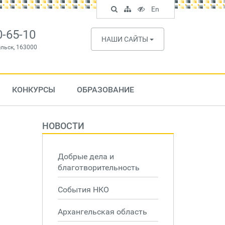
Поиск
Карта
Версия
In
En
по
сайта
для
English
сайту
слабовидящих
0-65-10
НАШИ САЙТЫ
ельск, 163000
КОНКУРСЫ
ОБРАЗОВАНИЕ
НОВОСТИ
Добрые дела и
благотворительность
События НКО
Архангельская область