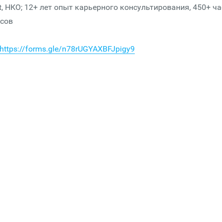
t, НКО; 12+ лет опыт карьерного консультирования, 450+ ч
ссов
https://forms.gle/n78rUGYAXBFJpigy9