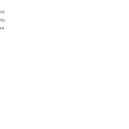
ой
пр.
жи