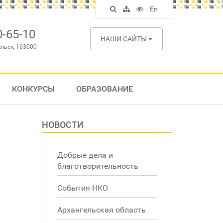
Поиск
Карта
Версия
In
En
по
сайта
для
English
сайту
слабовидящих
0-65-10
НАШИ САЙТЫ
ельск, 163000
КОНКУРСЫ
ОБРАЗОВАНИЕ
НОВОСТИ
Добрые дела и
благотворительность
События НКО
Архангельская область