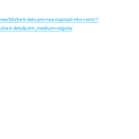
e/blizhe-k-delu-pro-nas-napisali-nko-i-smi/?
izhe-k-delu&utm_medium=regular