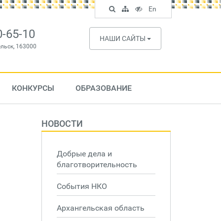
Поиск
Карта
Версия
In
En
по
сайта
для
English
сайту
слабовидящих
0-65-10
НАШИ САЙТЫ
ельск, 163000
КОНКУРСЫ
ОБРАЗОВАНИЕ
НОВОСТИ
Добрые дела и
благотворительность
События НКО
Архангельская область