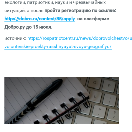
экологии, патриотики, науки и чрезвычайных
ситуаций, а после
пройти регистрацию по ссылке:
https://dobro.ru/contest/85/apply
на платформе
Добро.ру до 15 июля.
источник:
https://rospatriotcentr.ru/news/dobrovolchestvo/
volonterskie-proekty-rasshiryayut-svoyu-geografiyu/