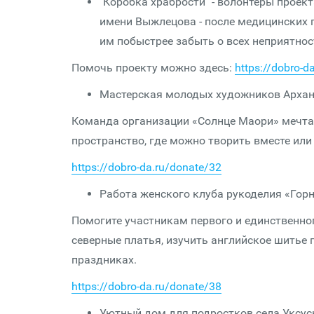
"Коробка храбрости" - волонтеры прое
имени Выжлецова - после медицинских п
им побыстрее забыть о всех неприятнос
Помочь проекту можно здесь:
https://dobro-d
Мастерская молодых художников Архан
Команда организации «Солнце Маори» мечта
пространство, где можно творить вместе или
https://dobro-da.ru/donate/32
Работа женского клуба рукоделия «Горн
Помогите участникам первого и единственно
северные платья, изучить английское шитье 
праздниках.
https://dobro-da.ru/donate/38
Уютный дом для подростков села Уксус