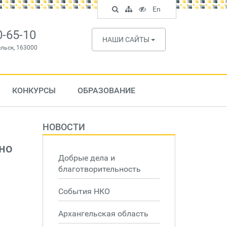
Поиск
Карта
Версия
In
En
по
сайта
для
English
сайту
слабовидящих
0-65-10
НАШИ САЙТЫ
ельск, 163000
КОНКУРСЫ
ОБРАЗОВАНИЕ
НОВОСТИ
но
Добрые дела и
благотворительность
События НКО
Архангельская область