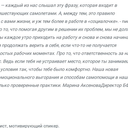
 — каждый из нас слышал эту фразу, которая входит в
ешествующих самолетами. А, между тем, это правило
 с вами жизни, и уж тем более в работе в «социалочке».
- п
о то, что помогая другим в решении их проблем, мы не до
обы каждое утро приходить на работу и снова и снова начин
и продолжать верить в себя, если что-то не получается
ростых рабочих моментах. Про то, что ответственность за 
 Ведь если тебя не устраивает место, которое ты занимае
и условия так, чтобы тебе было комфортно.
Наша новая
эмоционального выгорания и способам самопомощи в наш
олько проверенные практики.
Марина АксеноваДиректор Б
нист, мотивирующий спикер.