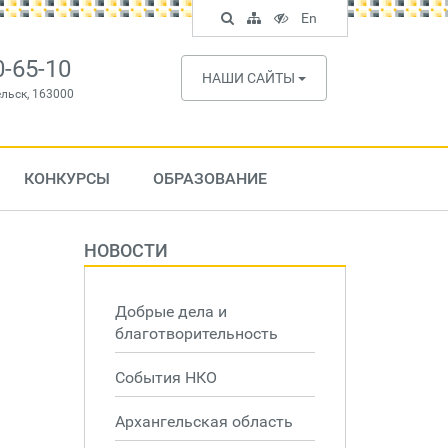
Поиск
Карта
Версия
In
En
по
сайта
для
English
сайту
слабовидящих
0-65-10
НАШИ САЙТЫ
ельск, 163000
КОНКУРСЫ
ОБРАЗОВАНИЕ
НОВОСТИ
Добрые дела и
благотворительность
События НКО
Архангельская область