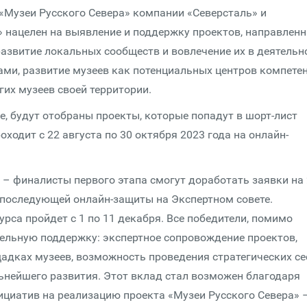
«Музеи Русского Севера» компании «Северсталь» и
 нацелен на выявление и поддержку проектов, направлен
развитие локальных сообществ и вовлечение их в деятельн
ами, развитие музеев как потенциальных центров компете
их музеев своей территории.
е, будут отобраны проекты, которые попадут в шорт-лист
ходит с 22 августа по 30 октября 2023 года на онлайн-
а – финалисты первого этапа смогут доработать заявки на 
 последующей онлайн-защиты на Экспертном совете.
рса пройдет с 1 по 11 декабря. Все победители, помимо
ельную поддержку: экспертное сопровождение проектов,
адках музеев, возможность проведения стратегических се
ьнейшего развития. Этот вклад стал возможен благодаря
ициатив на реализацию проекта «Музеи Русского Севера» 