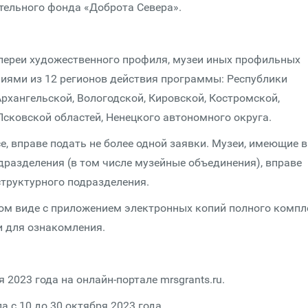
тельного фонда «Доброта Севера».
лереи художественного профиля, музеи иных профильных
иями из 12 регионов действия программы: Республики
Архангельской, Вологодской, Кировской, Костромской,
сковской областей, Ненецкого автономного округа.
, вправе подать не более одной заявки. Музеи, имеющие в
дразделения (в том числе музейные объединения), вправе
структурного подразделения.
ом виде с приложением электронных копий полного компл
и для ознакомления.
 2023 года на онлайн-портале mrsgrants.ru.
а с 10 до 30 октября 2023 года.