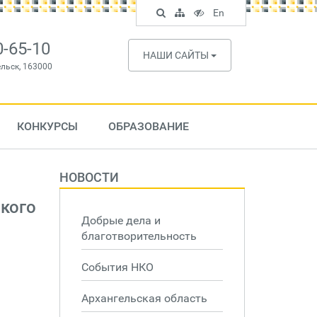
Поиск
Карта
Версия
In
En
по
сайта
для
English
сайту
слабовидящих
0-65-10
НАШИ САЙТЫ
ельск, 163000
КОНКУРСЫ
ОБРАЗОВАНИЕ
НОВОСТИ
кого
Добрые дела и
благотворительность
События НКО
Архангельская область