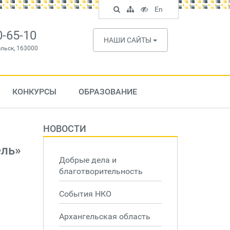
Поиск
Карта
Версия
In
En
по
сайта
для
English
сайту
слабовидящих
0-65-10
НАШИ САЙТЫ
ельск, 163000
КОНКУРСЫ
ОБРАЗОВАНИЕ
НОВОСТИ
ель»
Добрые дела и
благотворительность
События НКО
Архангельская область