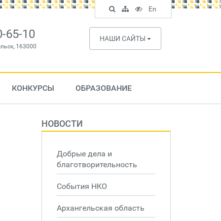
Поиск
Карта
Версия
In
En
по
сайта
для
English
сайту
слабовидящих
0-65-10
НАШИ САЙТЫ
ельск, 163000
КОНКУРСЫ
ОБРАЗОВАНИЕ
НОВОСТИ
Добрые дела и
благотворительность
События НКО
Архангельская область