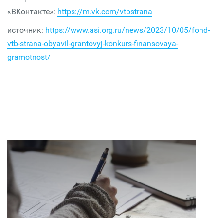
«ВКонтакте»:
https://m.vk.com/vtbstrana
источник:
https://www.asi.org.ru/news/2023/10/05/fond-
vtb-strana-obyavil-grantovyj-konkurs-finansovaya-
gramotnost/