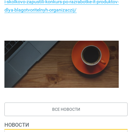
i-skolkovo-zapustili-konkurs-po-razrabotke-it-produktov-
dlya-blagotvoritelnyh-organizaczij/
ВСЕ НОВОСТИ
НОВОСТИ