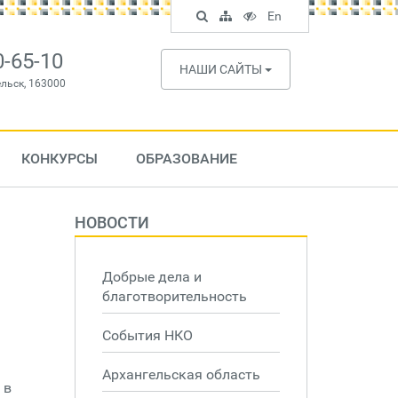
Поиск
Карта
Версия
In
En
по
сайта
для
English
сайту
слабовидящих
0-65-10
НАШИ САЙТЫ
ельск, 163000
КОНКУРСЫ
ОБРАЗОВАНИЕ
НОВОСТИ
Добрые дела и
благотворительность
События НКО
Архангельская область
 в