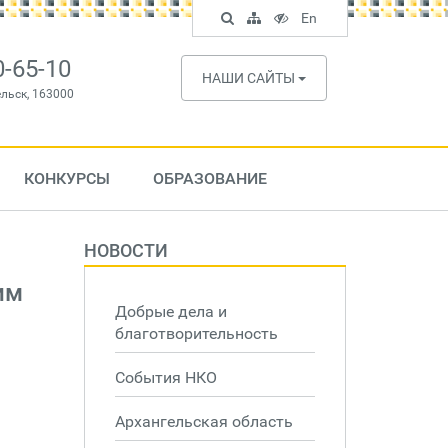
Поиск
Карта
Версия
In
En
по
сайта
для
English
сайту
слабовидящих
0-65-10
НАШИ САЙТЫ
ельск, 163000
КОНКУРСЫ
ОБРАЗОВАНИЕ
НОВОСТИ
им
Добрые дела и
благотворительность
События НКО
Архангельская область