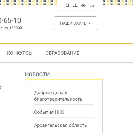
Поиск
Карта
Версия
In
En
по
сайта
для
English
сайту
слабовидящих
0-65-10
НАШИ САЙТЫ
ельск, 163000
КОНКУРСЫ
ОБРАЗОВАНИЕ
НОВОСТИ
»
Добрые дела и
благотворительность
События НКО
Архангельская область