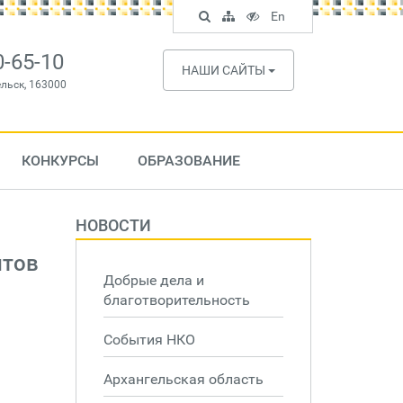
Поиск
Карта
Версия
In
En
по
сайта
для
English
сайту
слабовидящих
0-65-10
НАШИ САЙТЫ
ельск, 163000
КОНКУРСЫ
ОБРАЗОВАНИЕ
НОВОСТИ
нтов
Добрые дела и
благотворительность
События НКО
Архангельская область