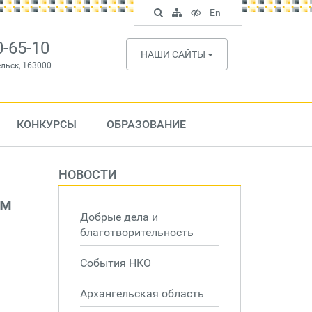
Поиск
Карта
Версия
In
En
по
сайта
для
English
сайту
слабовидящих
0-65-10
НАШИ САЙТЫ
ельск, 163000
КОНКУРСЫ
ОБРАЗОВАНИЕ
НОВОСТИ
ым
Добрые дела и
благотворительность
События НКО
Архангельская область