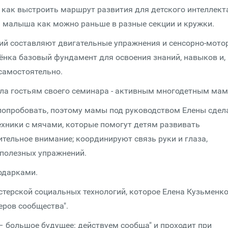
 как выстроить маршрут развития для детского интеллекта
ть малыша как можно раньше в разные секции и кружки.
ятий составляют двигательные упражнения и сенсорно-мото
ёнка базовый фундамент для освоения знаний, навыков и,
самостоятельно.
ала гостьям своего семинара - активным многодетным мам
о попробовать, поэтому мамы под руководством Елены сдел
ехники с мячами, которые помогут детям развивать
тельное внимание; координируют связь руки и глаза,
 полезных упражнений.
одарками.
стерской социальных технологий, которое Елена Кузьменк
еров сообщества".
– большое будущее: действуем сообща" и проходит при