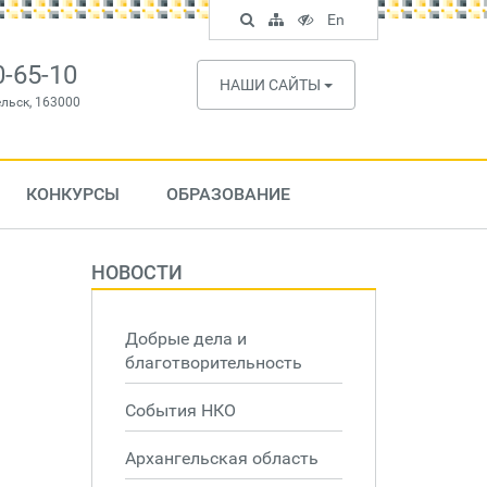
Поиск
Карта
Версия
In
En
по
сайта
для
English
сайту
слабовидящих
0-65-10
НАШИ САЙТЫ
ельск, 163000
КОНКУРСЫ
ОБРАЗОВАНИЕ
НОВОСТИ
Добрые дела и
благотворительность
События НКО
Архангельская область