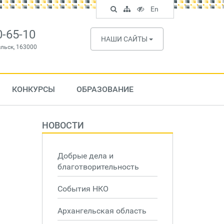
Поиск
Карта
Версия
In
En
по
сайта
для
English
сайту
слабовидящих
0-65-10
НАШИ САЙТЫ
ельск, 163000
КОНКУРСЫ
ОБРАЗОВАНИЕ
НОВОСТИ
Добрые дела и
благотворительность
События НКО
Архангельская область