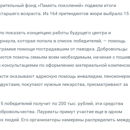
орительный фонд «Память поколений» подвели итоги
старшего возраста. Из 164 претендентов жюри выбрало 15
ло показать концепцию работы будущего центра и
рнаула, которая попала в список победителей, — помощь
ограмме помощи пострадавшим от паводка. Добровольцы
аются помочь семьям всем необходимым, начиная с поши
и консультациями по оформлению материальной компенса
асти оказывают адресную помощь инвалидам, пенсионера
одуктами, покупают нужные лекарства, присматривают за
 победителей получит по 200 тыс. рублей, эти средства
добровольчества. Лауреаты примут участие еще в одном
ых людей. Его организаторы намерены распределить межд