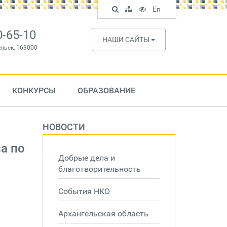
Поиск
Карта
Версия
In
En
по
сайта
для
English
сайту
слабовидящих
0-65-10
НАШИ САЙТЫ
ельск, 163000
КОНКУРСЫ
ОБРАЗОВАНИЕ
НОВОСТИ
а по
Добрые дела и
благотворительность
События НКО
Архангельская область