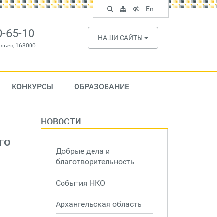
Поиск
Карта
Версия
In
En
по
сайта
для
English
сайту
слабовидящих
0-65-10
НАШИ САЙТЫ
ельск, 163000
КОНКУРСЫ
ОБРАЗОВАНИЕ
НОВОСТИ
го
Добрые дела и
благотворительность
События НКО
Архангельская область