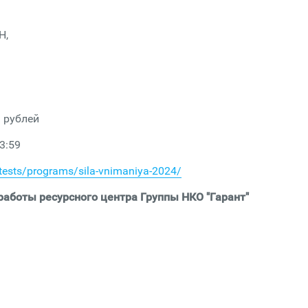
Н,
. рублей
3:59
tests/programs/sila-vnimaniya-2024/
аботы ресурсного центра Группы НКО "Гарант"