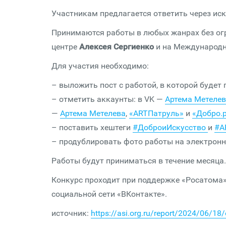
Участникам предлагается ответить через иск
Принимаются работы в любых жанрах без огр
центре
Алексея Сергиенко
и на Международ
Для участия необходимо:
– выложить пост с работой, в которой будет 
– отметить аккаунты: в VK —
Артема Метеле
—
Артема Метелева
,
«АRTПатруль»
и
«Добро.
– поставить хештеги
#ДоброиИскусство
и
#A
– продублировать фото работы на электронную
Работы будут приниматься в течение месяца.
Конкурс проходит при поддержке «Росатома»
социальной сети «ВКонтакте».
источник:
https://asi.org.ru/report/2024/06/18