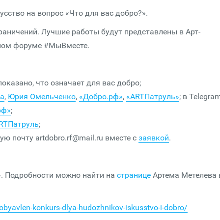
усство на вопрос «Что для вас добро?».
аничений. Лучшие работы будут представлены в Арт-
ном форуме #МыВместе.
показано, что означает для вас добро;
ва
,
Юрия Омельченко
,
«Добро.рф»
,
«АRTПатруль»
; в Telegra
рф»
;
RTПатруль
;
 почту artdobro.rf@mail.ru вместе с
заявкой
.
. Подробности можно найти на
странице
Артема Метелева 
/obyavlen-konkurs-dlya-hudozhnikov-iskusstvo-i-dobro/