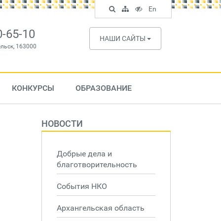
Поиск
Карта
Версия
In
En
по
сайта
для
English
сайту
слабовидящих
0-65-10
НАШИ САЙТЫ
ельск, 163000
КОНКУРСЫ
ОБРАЗОВАНИЕ
НОВОСТИ
Добрые дела и
благотворительность
События НКО
Архангельская область