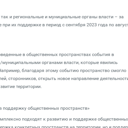
 так и региональные и мунициальные органы власти – за
при их поддержке в период с сентября 2023 года по авгус
оведенные в общественных пространствах события в
и/муниципальными органами власти, которые явились
Например, благодаря этому событию пространство смогло
ей, сторонников, открыть новое направление деятельности
азвитие территории.
в поддержку общественных пространств»
омплексно подходят к развитию и поддержке общественны
держка конкретных пространств на территории, но и подде