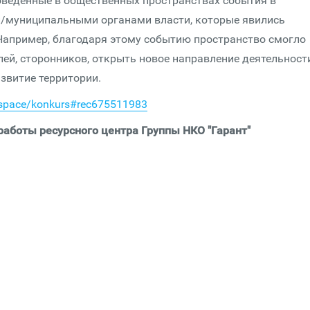
оведенные в общественных пространствах события в
и/муниципальными органами власти, которые явились
Например, благодаря этому событию пространство смогло
ей, сторонников, открыть новое направление деятельности
азвитие территории.
a.space/konkurs#rec675511983
аботы ресурсного центра Группы НКО "Гарант"