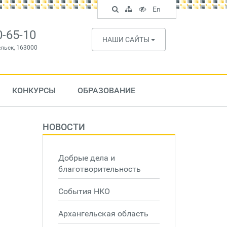
Поиск
Карта
Версия
In
En
по
сайта
для
English
сайту
слабовидящих
0-65-10
НАШИ САЙТЫ
ельск, 163000
КОНКУРСЫ
ОБРАЗОВАНИЕ
НОВОСТИ
Добрые дела и
благотворительность
События НКО
Архангельская область