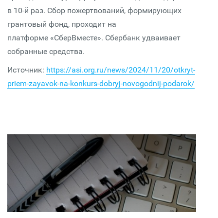
в 10-й раз. Сбор пожертвований, формирующих
грантовый фонд, проходит на
платформе «СберВместе». Сбербанк удваивает
собранные средства.
Источник:
https://asi.org.ru/news/2024/11/20/otkryt-
priem-zayavok-na-konkurs-dobryj-novogodnij-podarok/