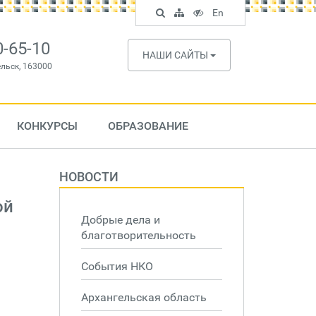
Поиск
Карта
Версия
In
En
по
сайта
для
English
сайту
слабовидящих
0-65-10
НАШИ САЙТЫ
ельск, 163000
КОНКУРСЫ
ОБРАЗОВАНИЕ
НОВОСТИ
ой
Добрые дела и
благотворительность
События НКО
Архангельская область