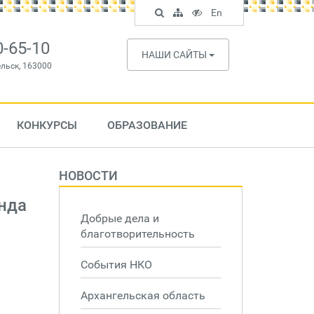
Поиск
Карта
Версия
In
En
по
сайта
для
English
сайту
слабовидящих
0-65-10
НАШИ САЙТЫ
ельск, 163000
КОНКУРСЫ
ОБРАЗОВАНИЕ
НОВОСТИ
нда
Добрые дела и
благотворительность
События НКО
Архангельская область