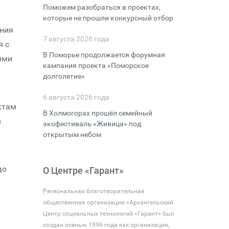
Поможем разобраться в проектах,
которые не прошли конкурсный отбор
ения
7 августа 2026 года
я с
В Поморье продолжается форумная
ями
кампания проекта «Поморское
долголетие»
6 августа 2026 года
ктам
В Холмогорах прошёл семейный
в
экофестиваль «Живица» под
открытым небом
до
О Центре «Гарант»
Региональная благотворительная
общественная организация «Архангельский
Центр социальных технологий «Гарант» был
создан осенью 1996 года как организация,