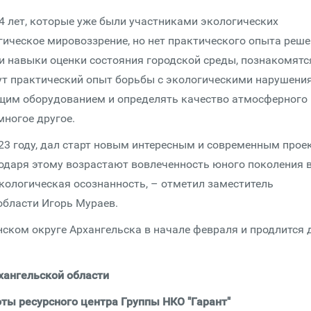
4 лет, которые уже были участниками экологических
гическое мировоззрение, но нет практического опыта реш
и навыки оценки состояния городской среды, познакомятс
ут практический опыт борьбы с экологическими нарушени
ящим оборудованием и определять качество атмосферного
многое другое.
023 году, дал старт новым интересным и современным прое
годаря этому возрастают вовлеченность юного поколения 
кологическая осознанность, – отметил заместитель
области Игорь Мураев.
ском округе Архангельска в начале февраля и продлится 
хангельской области
ты ресурсного центра Группы НКО "Гарант"