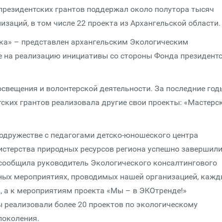
 президентских грантов поддержал около полутора тысяч
заций, в том числе 22 проекта из Архангельской области.
ика» – представлен архангельским Экологическим
 на реализацию инициативы со стороны Фонда президент
освещения и волонтерской деятельности. За последние год
ских грантов реализовала другие свои проекты: «Мастерс
содружестве с педагогами детско-юношеского центра
истерства природных ресурсов региона успешно завершил
сообщила руководитель Экологического консалтингового
ых мероприятиях, проводимых нашей организацией, каж
в, а к мероприятиям проекта «Мы – в ЭКОтренде!»
ы реализовали более 20 проектов по экологическому
поколения.