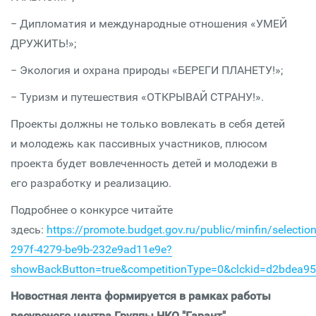
− Дипломатия и международные отношения «УМЕЙ
ДРУЖИТЬ!»;
− Экология и охрана природы «БЕРЕГИ ПЛАНЕТУ!»;
− Туризм и путешествия «ОТКРЫВАЙ СТРАНУ!».
Проекты должны не только вовлекать в себя детей
и молодежь как пассивных участников, плюсом
проекта будет вовлеченность детей и молодежи в
его разработку и реализацию.
Подробнее о конкурсе читайте
здесь:
https://promote.budget.gov.ru/public/minfin/selectio
297f-4279-be9b-232e9ad11e9e?
showBackButton=true&competitionType=0&clckid=d2bdea9
Новостная лента формируется в рамках работы
ресурсного центра Группы НКО "Гарант"