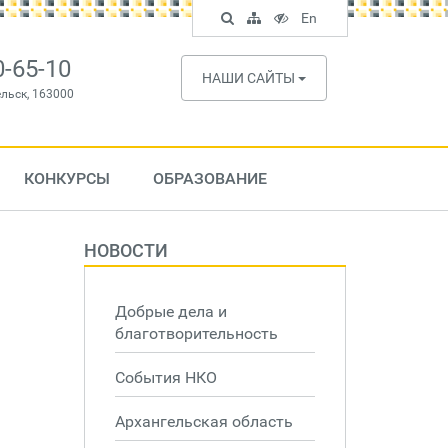
Поиск
Карта
Версия
In
En
по
сайта
для
English
сайту
слабовидящих
0-65-10
НАШИ САЙТЫ
ельск, 163000
КОНКУРСЫ
ОБРАЗОВАНИЕ
НОВОСТИ
Добрые дела и
благотворительность
События НКО
Архангельская область