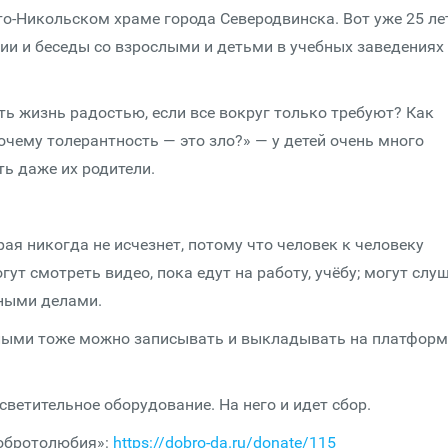
о-Никольском храме города Северодвинска. Вот уже 25 ле
ии и беседы со взрослыми и детьми в учебных заведениях
ь жизнь радостью, если все вокруг только требуют? Как
очему толерантность — это зло?» — у детей очень много
ть даже их родители.
ая никогда не исчезнет, потому что человек к человеку
гут смотреть видео, пока едут на работу, учёбу; могут слу
ными делами.
слыми тоже можно записывать и выкладывать на платформ
светительное оборудование. На него и идет сбор.
Добротолюбия»:
https://dobro-da.ru/donate/115