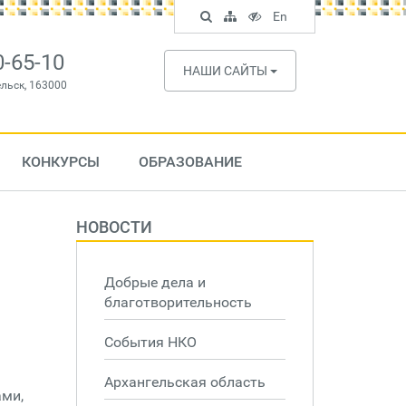
Поиск
Карта
Версия
In
En
по
сайта
для
English
сайту
слабовидящих
0-65-10
НАШИ САЙТЫ
ельск, 163000
КОНКУРСЫ
ОБРАЗОВАНИЕ
НОВОСТИ
Добрые дела и
благотворительность
События НКО
Архангельская область
ами,