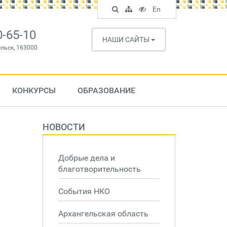
Поиск
Карта
Версия
In
En
по
сайта
для
English
сайту
слабовидящих
0-65-10
НАШИ САЙТЫ
ельск, 163000
КОНКУРСЫ
ОБРАЗОВАНИЕ
НОВОСТИ
Добрые дела и
благотворительность
События НКО
Архангельская область