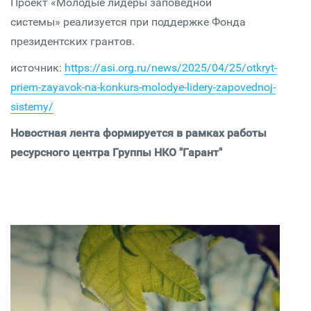
Проект «Молодые лидеры заповедной
системы» реализуется при поддержке Фонда
президентских грантов.
источник:
https://asi.org.ru/news/2025/04/25/otkryt-
priem-zayavok-na-konkurs-molodye-lidery-zapovednoj-
sistemy/
Новостная лента формируется в рамках работы
ресурсного центра Группы НКО "Гарант"