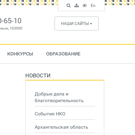
Поиск
Карта
Версия
In
En
по
сайта
для
English
сайту
слабовидящих
0-65-10
НАШИ САЙТЫ
ельск, 163000
КОНКУРСЫ
ОБРАЗОВАНИЕ
НОВОСТИ
Добрые дела и
благотворительность
События НКО
Архангельская область